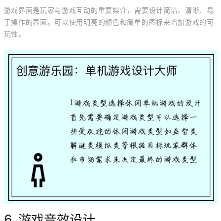
游戏界面是玩家与游戏互动的重要媒介，需要设计简洁、清晰、易
于操作的界面。可以使用明亮的颜色和简单的图标来增加游戏的可
玩性。
6. 游戏音效设计