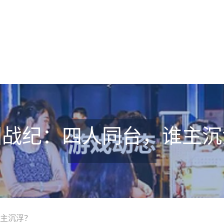
国战纪：四人同台，谁主沉
主沉浮？